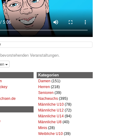
r
 bevorstehenden Veranstaltungen.
gen
Kategorien
n
Damen
(151)
ckey
Herren
(218)
Senioren
(39)
achsen.de
Nachwuchs
(395)
Männliche U10
(78)
Männliche U12
(72)
Männliche U14
(94)
e
Männliche U8
(40)
Minis
(28)
Weibliche U10
(39)