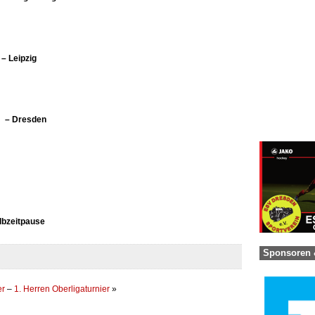
 Leipzig
 – Dresden
lbzeitpause
Sponsoren 
er
–
1. Herren Oberligaturnier
»