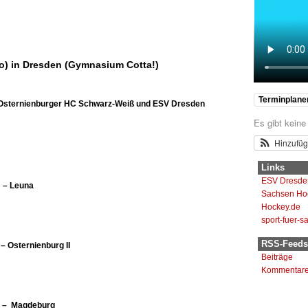
Inhaber
Ok
dieser
Website?
So) in Dresden (Gymnasium Cotta!)
Terminplane
Osternienburger HC Schwarz-Weiß und ESV Dresden
Es gibt keine
Hinzufü
Links
ESV Dresde
rg – Leuna
Sachsen Ho
Hockey.de
sport-fuer-s
RSS-Feeds
ernienburg II
Beiträge
Kommentar
 Magdeburg