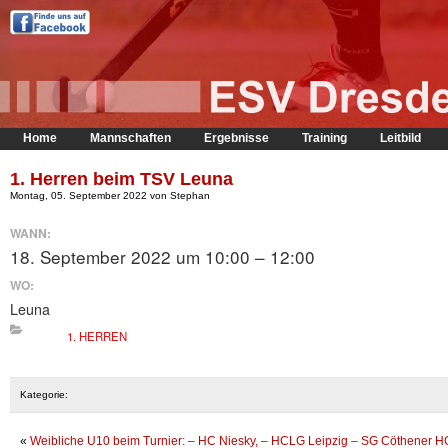
Home
Mannschaften
Ergebnisse
Training
Leitbild
1. Herren beim TSV Leuna
Montag, 05. September 2022 von Stephan
WANN:
18. September 2022 um 10:00 – 12:00
WO:
Leuna
1. HERREN
Kategorie:
«
Weibliche U10 beim Turnier: – HC Niesky, – HCLG Leipzig – SG Cöthener H