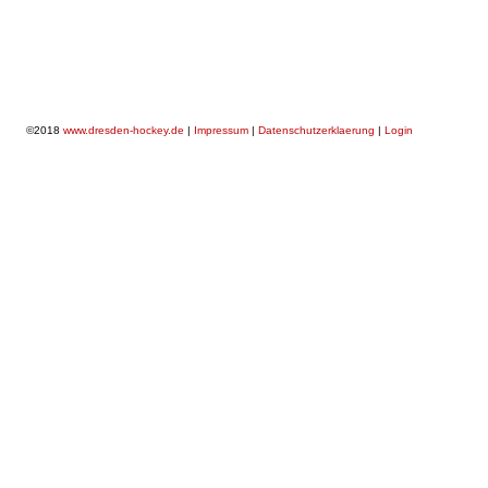
©2018
www.dresden-hockey.de
|
Impressum
|
Datenschutzerklaerung
|
Login