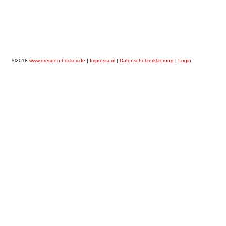
©2018
www.dresden-hockey.de
|
Impressum
|
Datenschutzerklaerung
|
Login