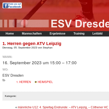
Home
Mannschaften
Ergebnisse
Training
Leitbild
1. Herren gegen ATV Leipzig
Dienstag, 05. September 2023 von Stephan
WANN:
16. September 2023 um 15:00 – 17:00
WO:
ESV Dresden
1. HERREN
HEIMSPIEL
Kategorie:
«
männliche U12: 4. Spieltag Endrunde: – ATV Leipzig, – Cöthener HC