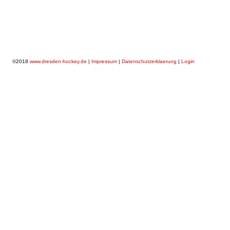
©2018
www.dresden-hockey.de
|
Impressum
|
Datenschutzerklaerung
|
Login