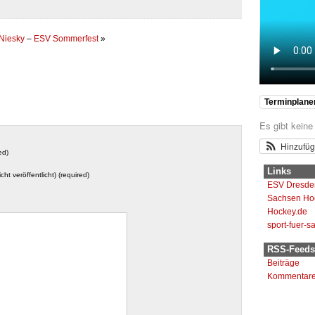
 Niesky
–
ESV Sommerfest
»
Terminplane
Es gibt keine
Hinzufü
ed)
Links
icht veröffentlicht) (required)
ESV Dresde
Sachsen Ho
Hockey.de
sport-fuer-s
RSS-Feeds
Beiträge
Kommentar