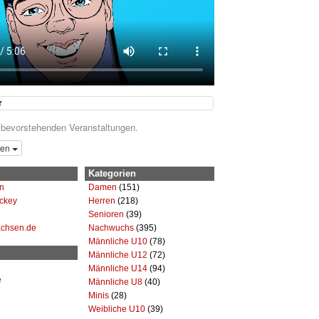
r
 bevorstehenden Veranstaltungen.
gen
Kategorien
n
Damen
(151)
ckey
Herren
(218)
Senioren
(39)
achsen.de
Nachwuchs
(395)
Männliche U10
(78)
Männliche U12
(72)
Männliche U14
(94)
e
Männliche U8
(40)
Minis
(28)
Weibliche U10
(39)