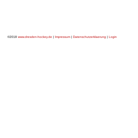
©2018
www.dresden-hockey.de
|
Impressum
|
Datenschutzerklaerung
|
Login