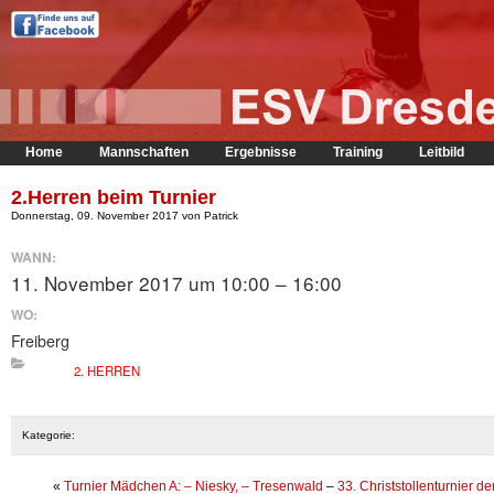
Home
Mannschaften
Ergebnisse
Training
Leitbild
2.Herren beim Turnier
Donnerstag, 09. November 2017 von Patrick
WANN:
11. November 2017 um 10:00 – 16:00
WO:
Freiberg
2. HERREN
Kategorie:
«
Turnier Mädchen A: – Niesky, – Tresenwald
–
33. Christstollenturnier 