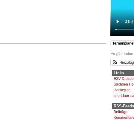
Terminplane
Es gibt keine
Hinzufü
Links
ESV Dresde
Sachsen Ho
Hockey.de
sport-fuer-s
RSS-Feeds
Beiträge
Kommentar