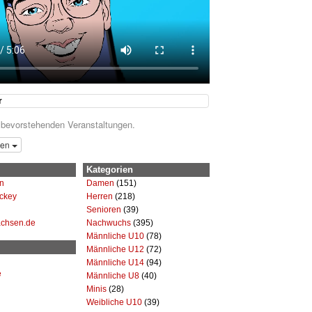
r
 bevorstehenden Veranstaltungen.
gen
Kategorien
n
Damen
(151)
ckey
Herren
(218)
Senioren
(39)
achsen.de
Nachwuchs
(395)
Männliche U10
(78)
Männliche U12
(72)
Männliche U14
(94)
e
Männliche U8
(40)
Minis
(28)
Weibliche U10
(39)