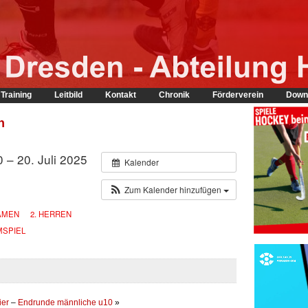
Training
Leitbild
Kontakt
Chronik
Förderverein
Down
n
 – 20. Juli 2025
Kalender
Zum Kalender hinzufügen
DAMEN
2. HERREN
MSPIEL
ier
–
Endrunde männliche u10
»