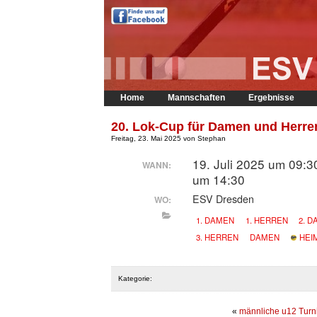
Home
Mannschaften
Ergebnisse
20. Lok-Cup für Damen und Herre
Freitag, 23. Mai 2025 von Stephan
19. Juli 2025 um 09:30
WANN:
um 14:30
ESV Dresden
WO:
1. DAMEN
1. HERREN
2. 
3. HERREN
DAMEN
HEI
Kategorie:
«
männliche u12 Turn