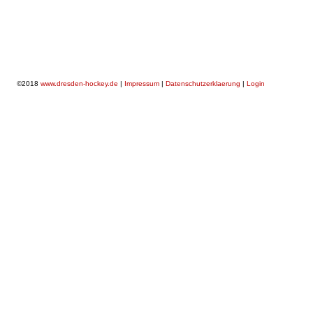
©2018
www.dresden-hockey.de
|
Impressum
|
Datenschutzerklaerung
|
Login