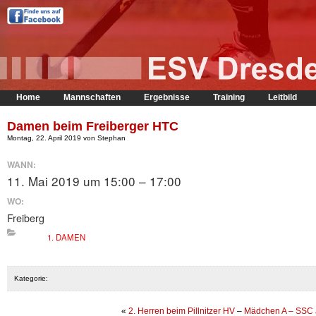
Home
Mannschaften
Ergebnisse
Training
Leitbild
Damen beim Freiberger HTC
Montag, 22. April 2019 von Stephan
WANN:
11. Mai 2019 um 15:00 – 17:00
WO:
Freiberg
1. DAMEN
Kategorie:
«
2. Herren beim Pillnitzer HV
–
Mädchen A – SSC 