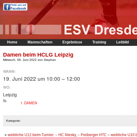
Home
Mannschaften
Ergebnisse
Training
Leitbild
Damen beim HCLG Leipzig
Mittwoch, 08. Juni 2022 von Stephan
WANN:
19. Juni 2022 um 10:00 – 12:00
WO:
Leipzig
1. DAMEN
Kategorie:
«
weibliche U12 beim Turnier: – HC Niesky, – Freiberger HTC
–
weibliche U10 