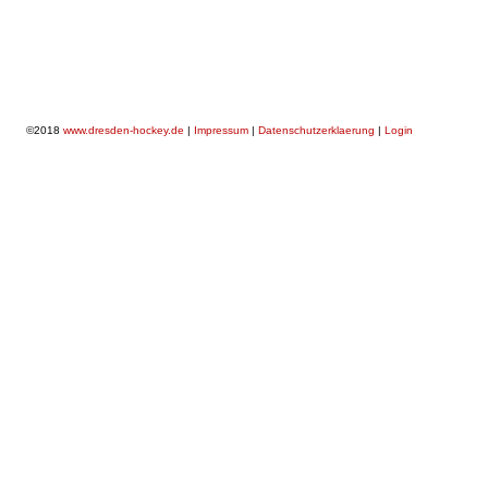
©2018
www.dresden-hockey.de
|
Impressum
|
Datenschutzerklaerung
|
Login