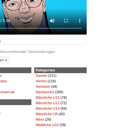
r
 bevorstehenden Veranstaltungen.
gen
Kategorien
n
Damen
(151)
ckey
Herren
(218)
Senioren
(39)
achsen.de
Nachwuchs
(395)
Männliche U10
(78)
Männliche U12
(72)
Männliche U14
(94)
e
Männliche U8
(40)
Minis
(28)
Weibliche U10
(39)