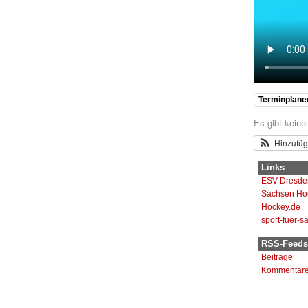
Terminplane
Es gibt keine
Hinzufü
Links
ESV Dresde
Sachsen Ho
Hockey.de
sport-fuer-s
RSS-Feeds
Beiträge
Kommentar