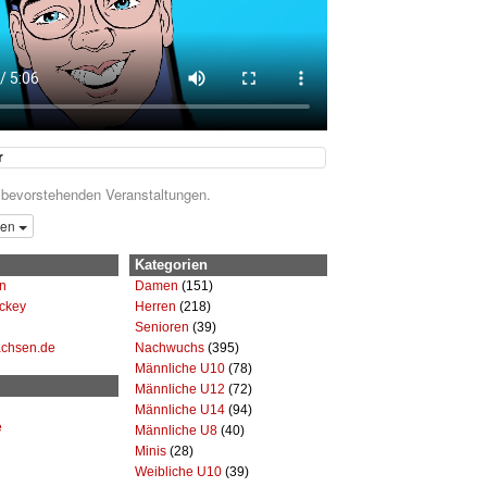
r
 bevorstehenden Veranstaltungen.
gen
Kategorien
n
Damen
(151)
ckey
Herren
(218)
Senioren
(39)
achsen.de
Nachwuchs
(395)
Männliche U10
(78)
Männliche U12
(72)
Männliche U14
(94)
e
Männliche U8
(40)
Minis
(28)
Weibliche U10
(39)