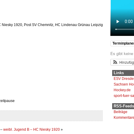
Inhaber
Ok
dieser
Website?
HC Niesky 1920, Post SV Chemnitz, HC Lindenau Grünau Leipzig
Terminplane
Es gibt keine
Hinzufü
Links
ESV Dresde
Sachsen Ho
Hockey.de
sport-fuer-s
zeitpause
RSS-Feeds
Beiträge
Kommentar
–
weibl. Jugend B – HC Niesky 1920
»