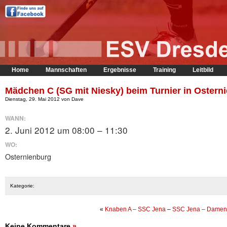
Home
Mannschaften
Ergebnisse
Training
Leitbild
Mädchen C (SG mit Niesky) beim Turnier in Ostern
Dienstag, 29. Mai 2012 von Dave
WANN:
2. Juni 2012 um 08:00 – 11:30
WO:
Osternienburg
Kategorie:
«
Knaben A – SSC Jena
–
SSC Jena – Damen
Keine Kommentare
»