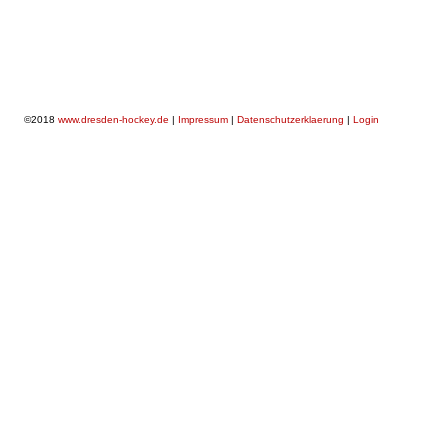
©2018
www.dresden-hockey.de
|
Impressum
|
Datenschutzerklaerung
|
Login