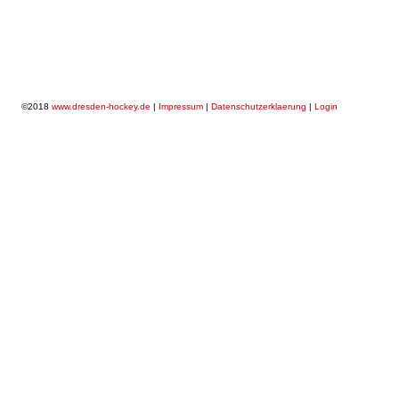
©2018
www.dresden-hockey.de
|
Impressum
|
Datenschutzerklaerung
|
Login