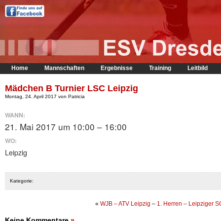
Home
Mannschaften
Ergebnisse
Training
Leitbild
Mädchen B Turnier LSC Leipzig
Montag, 24. April 2017 von Patricia
WANN:
21. Mai 2017 um 10:00 – 16:00
WO:
Leipzig
Kategorie:
«
WJB – ATV Leipzig
–
1. Herren – Leipziger S
Keine Kommentare
»