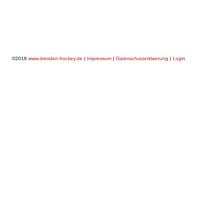
©2018
www.dresden-hockey.de
|
Impressum
|
Datenschutzerklaerung
|
Login