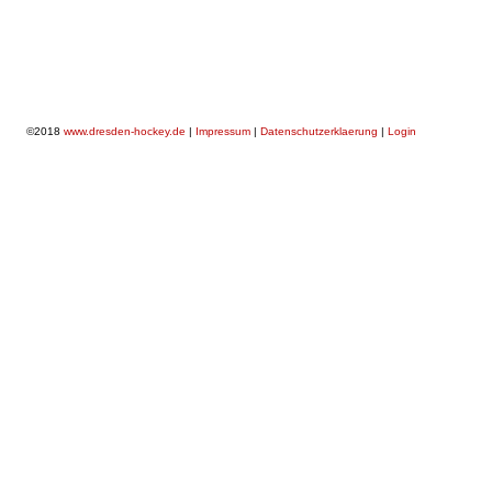
©2018
www.dresden-hockey.de
|
Impressum
|
Datenschutzerklaerung
|
Login