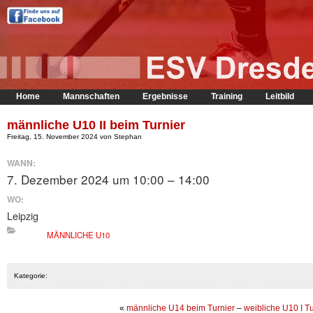
Home
Mannschaften
Ergebnisse
Training
Leitbild
männliche U10 II beim Turnier
Freitag, 15. November 2024 von Stephan
WANN:
7. Dezember 2024 um 10:00 – 14:00
WO:
Leipzig
MÄNNLICHE U10
Kategorie:
«
männliche U14 beim Turnier
–
weibliche U10 I Tu