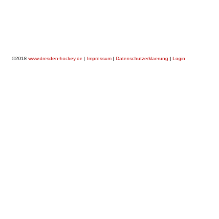
©2018
www.dresden-hockey.de
|
Impressum
|
Datenschutzerklaerung
|
Login