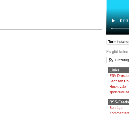
Terminplane
Es gibt keine
Hinzufü
Links
ESV Dresde
Sachsen Ho
Hockey.de
sport-fuer-s
RSS-Feeds
Beiträge
Kommentar