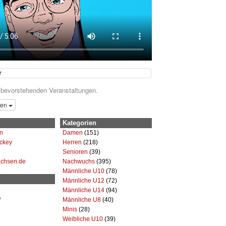
r
 bevorstehenden Veranstaltungen.
gen
Kategorien
n
Damen
(151)
ckey
Herren
(218)
Senioren
(39)
achsen.de
Nachwuchs
(395)
Männliche U10
(78)
Männliche U12
(72)
Männliche U14
(94)
e
Männliche U8
(40)
Minis
(28)
Weibliche U10
(39)