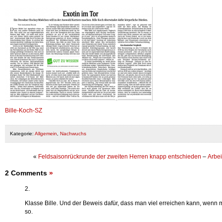
Bille-Koch-SZ
Kategorie:
Allgemein
,
Nachwuchs
«
Feldsaisonrückrunde der zweiten Herren knapp entschieden
–
Arbei
2 Comments
»
2.
Klasse Bille. Und der Beweis dafür, dass man viel erreichen kann, wenn m
so.