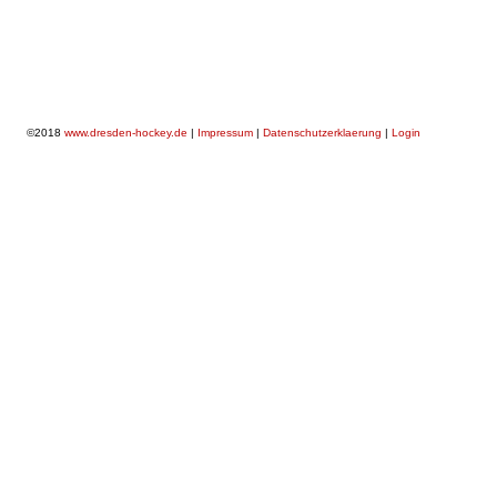
©2018
www.dresden-hockey.de
|
Impressum
|
Datenschutzerklaerung
|
Login