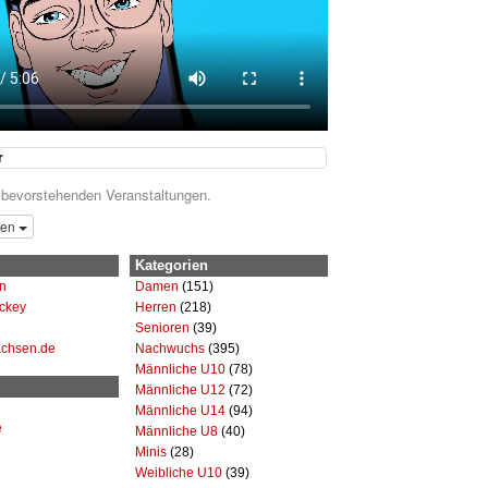
r
 bevorstehenden Veranstaltungen.
gen
Kategorien
n
Damen
(151)
ckey
Herren
(218)
Senioren
(39)
achsen.de
Nachwuchs
(395)
Männliche U10
(78)
Männliche U12
(72)
Männliche U14
(94)
e
Männliche U8
(40)
Minis
(28)
Weibliche U10
(39)