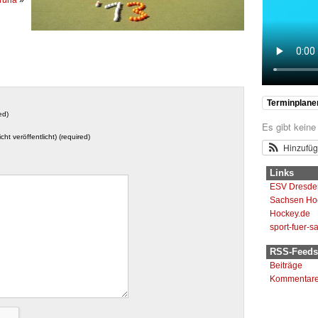
Terminplane
ed)
Es gibt keine
icht veröffentlicht) (required)
Hinzufü
Links
ESV Dresde
Sachsen Ho
Hockey.de
sport-fuer-s
RSS-Feeds
Beiträge
Kommentar