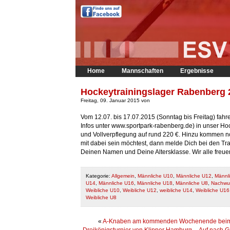
Home
Mannschaften
Ergebnisse
Hockeytrainingslager Rabenberg 2
Freitag, 09. Januar 2015 von
Vom 12.07. bis 17.07.2015 (Sonntag bis Freitag) fah
Infos unter www.sportpark-rabenberg.de) in unser Ho
und Vollverpflegung auf rund 220 €. Hinzu kommen n
mit dabei sein möchtest, dann melde Dich bei den Tr
Deinen Namen und Deine Altersklasse. Wir alle freu
Kategorie:
Allgemein
,
Männliche U10
,
Männliche U12
,
Männl
U14
,
Männliche U16
,
Männliche U18
,
Männliche U8
,
Nachwu
Weibliche U10
,
Weibliche U12
,
weibliche U14
,
Weibliche U16
Weibliche U8
«
A-Knaben am kommenden Wochenende bei
Dreikönigsturnier von Klipper Hamburg
–
Auf nach G