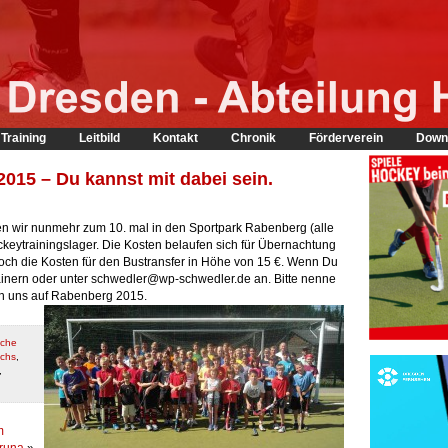
Training
Leitbild
Kontakt
Chronik
Förderverein
Down
015 – Du kannst mit dabei sein.
ren wir nunmehr zum 10. mal in den Sportpark Rabenberg (alle
ckeytrainingslager. Die Kosten belaufen sich für Übernachtung
och die Kosten für den Bustransfer in Höhe von 15 €. Wenn Du
ainern oder unter schwedler@wp-schwedler.de an. Bitte nenne
en uns auf Rabenberg 2015.
iche
chs
,
,
m
runa
»