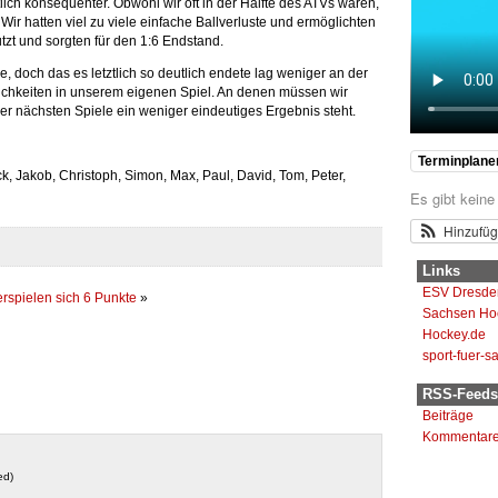
lich konsequenter. Obwohl wir oft in der Hälfte des ATVs waren,
Wir hatten viel zu viele einfache Ballverluste und ermöglichten
t und sorgten für den 1:6 Endstand.
e, doch das es letztlich so deutlich endete lag weniger an der
ichkeiten in unserem eigenen Spiel. An denen müssen wir
der nächsten Spiele ein weniger eindeutiges Ergebnis steht.
Terminplane
ick, Jakob, Christoph, Simon, Max, Paul, David, Tom, Peter,
Es gibt keine
Hinzufü
Links
ESV Dresde
rspielen sich 6 Punkte
»
Sachsen Ho
Hockey.de
sport-fuer-s
RSS-Feeds
Beiträge
Kommentar
ed)