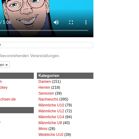
r
 bevorstehenden Veranstaltungen.
gen
Kategorien
n
Damen
(151)
ckey
Herren
(218)
Senioren
(39)
achsen.de
Nachwuchs
(395)
Männliche U10
(78)
Männliche U12
(72)
Männliche U14
(94)
e
Männliche U8
(40)
Minis
(28)
Weibliche U10
(39)