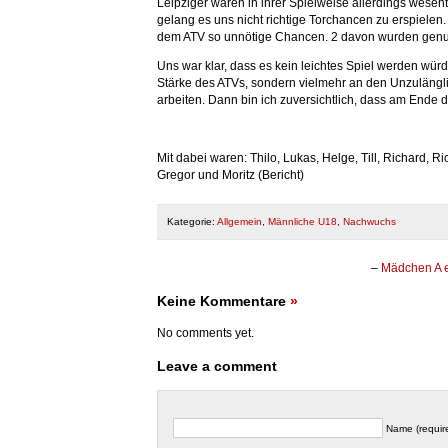
Leipziger waren in ihrer Spielweise allerdings wesent
gelang es uns nicht richtige Torchancen zu erspielen. 
dem ATV so unnötige Chancen. 2 davon wurden genutz
Uns war klar, dass es kein leichtes Spiel werden würd
Stärke des ATVs, sondern vielmehr an den Unzulängl
arbeiten. Dann bin ich zuversichtlich, dass am Ende 
Mit dabei waren: Thilo, Lukas, Helge, Till, Richard, R
Gregor und Moritz (Bericht)
Kategorie:
Allgemein
,
Männliche U18
,
Nachwuchs
–
Mädchen A e
Keine Kommentare
»
No comments yet.
Leave a comment
Name (requir