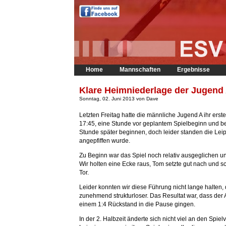
Home
Mannschaften
Ergebnisse
Klare Heimniederlage der Jugend
Sonntag, 02. Juni 2013 von Dave
Letzten Freitag hatte die männliche Jugend A ihr erst
17:45, eine Stunde vor geplantem Spielbeginn und be
Stunde später beginnen, doch leider standen die Leip
angepfiffen wurde.
Zu Beginn war das Spiel noch relativ ausgeglichen u
Wir holten eine Ecke raus, Tom setzte gut nach und 
Tor.
Leider konnten wir diese Führung nicht lange halten
zunehmend strukturloser. Das Resultat war, dass der 
einem 1:4 Rückstand in die Pause gingen.
In der 2. Halbzeit änderte sich nicht viel an den Spie