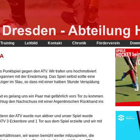
Training
Leitbild
Kontakt
Chronik
Förderverein
Down
 A
es Punktspiel gegen den ATV. Wir trafen uns hochmotiviert
gannen mit der Erwärmung. Das Spiel selbst sollte eine
ziger im Stau, so dass mit einer halben Stunde Verspätung
nd es gelang uns ein Paar mal gefährlich vors Tor zu kommen.
schlug den Nachschuss mit einer Argentinischen Rückhand ins
, denn der ATV wurde nun aktiver und unser Spiel wurde
ATV 3 Eckentore und 1 Tor aus dem Spiel erzielte und wir mit
lverhältnissen, wir waren bemüht weiter mitzuspielen, die