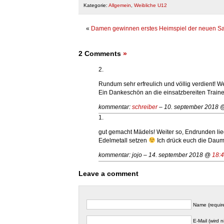
Kategorie:
Allgemein
,
Weibliche U12
«
Damen gewinnen erstes Heimspiel der neuen S
2 Comments
»
2.
Rundum sehr erfreulich und völlig verdient! W
Ein Dankeschön an die einsatzbereiten Trainer
kommentar:
schreiber
– 10. september 2018
1.
gut gemacht Mädels! Weiter so, Endrunden lie
Edelmetall setzen
Ich drück euch die Dau
kommentar: jojo – 14. september 2018 @
18:
Leave a comment
Name (requir
E-Mail (wird n