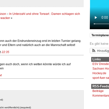
aison
–
In Unterzahl und ohne Torwart : Damen schlagen sich
wacker
»
Terminplane
enn auch der Endrundeneinzug erst im letzten Turnier gelang.
Es gibt keine
 und Eltern und natürlich auch an die Mannschaft selbst!
Hinzufü
 @
22:35
Links
ESV Dresde
gen euch doch, wenn ich wetten könnte würde ich auf
men
Sachsen Ho
Hockey.de
44
sport-fuer-s
RSS-Feeds
Beiträge
Kommentar
ed)
icht veröffentlicht) (required)