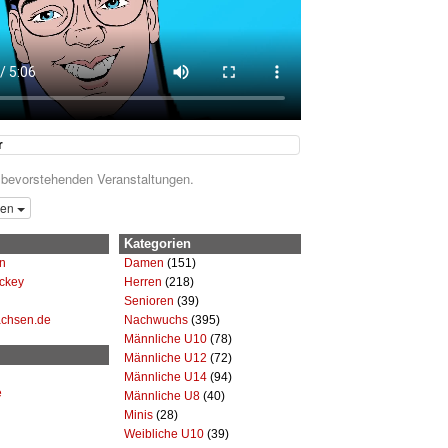
r
 bevorstehenden Veranstaltungen.
gen
Kategorien
n
Damen
(151)
ckey
Herren
(218)
Senioren
(39)
achsen.de
Nachwuchs
(395)
Männliche U10
(78)
Männliche U12
(72)
Männliche U14
(94)
e
Männliche U8
(40)
Minis
(28)
Weibliche U10
(39)