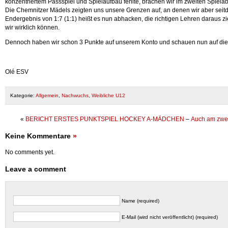
konzentriertem Passspiel und Spielaufbau fehlte, brachen wir im zweiten Spiela
Die Chemnitzer Mädels zeigten uns unsere Grenzen auf, an denen wir aber seitd
Endergebnis von 1:7 (1:1) heißt es nun abhacken, die richtigen Lehren daraus 
wir wirklich können.
Dennoch haben wir schon 3 Punkte auf unserem Konto und schauen nun auf die 
Olé ESV
Kategorie:
Allgemein
,
Nachwuchs
,
Weibliche U12
«
BERICHT ERSTES PUNKTSPIEL HOCKEY A-MÄDCHEN
–
Auch am zweit
Keine Kommentare
»
No comments yet.
Leave a comment
Name (required)
E-Mail (wird nicht veröffentlicht) (required)