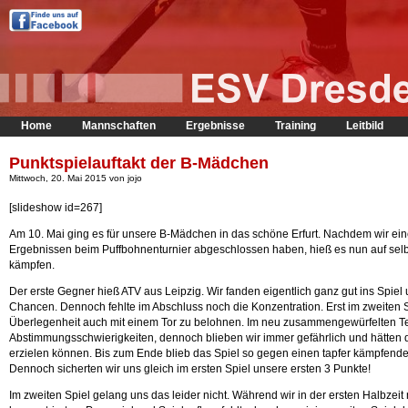
Home
Mannschaften
Ergebnisse
Training
Leitbild
Punktspielauftakt der B-Mädchen
Mittwoch, 20. Mai 2015 von jojo
[slideshow id=267]
Am 10. Mai ging es für unsere B-Mädchen in das schöne Erfurt. Nachdem wir ein
Ergebnissen beim Puffbohnenturnier abgeschlossen haben, hieß es nun auf selb
kämpfen.
Der erste Gegner hieß ATV aus Leipzig. Wir fanden eigentlich ganz gut ins Spiel 
Chancen. Dennoch fehlte im Abschluss noch die Konzentration. Erst im zweiten 
Überlegenheit auch mit einem Tor zu belohnen. Im neu zusammengewürfelten T
Abstimmungsschwierigkeiten, dennoch blieben wir immer gefährlich und hätten
erzielen können. Bis zum Ende blieb das Spiel so gegen einen tapfer kämpfen
Dennoch sicherten wir uns gleich im ersten Spiel unsere ersten 3 Punkte!
Im zweiten Spiel gelang uns das leider nicht. Während wir in der ersten Halbzeit 