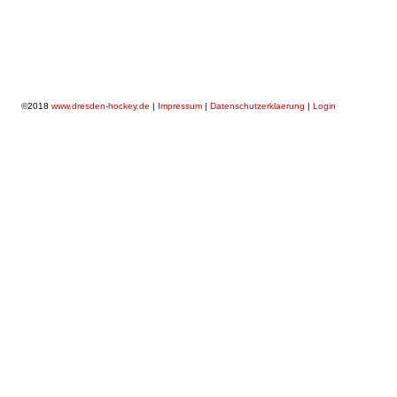
©2018
www.dresden-hockey.de
|
Impressum
|
Datenschutzerklaerung
|
Login