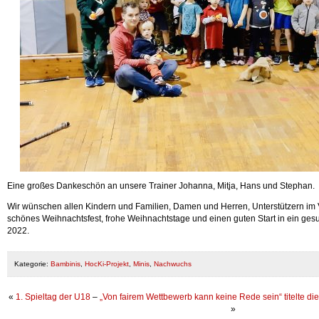
Eine großes Dankeschön an unsere Trainer Johanna, Mitja, Hans und Stephan.
Wir wünschen allen Kindern und Familien, Damen und Herren, Unterstützern im 
schönes Weihnachtsfest, frohe Weihnachtstage und einen guten Start in ein ges
2022.
Kategorie:
Bambinis
,
HocKi-Projekt
,
Minis
,
Nachwuchs
«
1. Spieltag der U18
–
„Von fairem Wettbewerb kann keine Rede sein“ titelte d
»