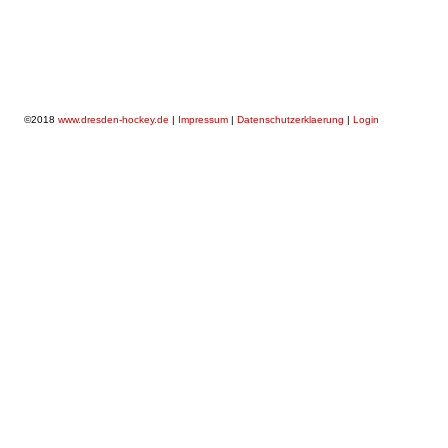
©2018
www.dresden-hockey.de
|
Impressum
|
Datenschutzerklaerung
|
Login