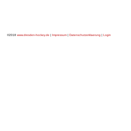
©2018
www.dresden-hockey.de
|
Impressum
|
Datenschutzerklaerung
|
Login