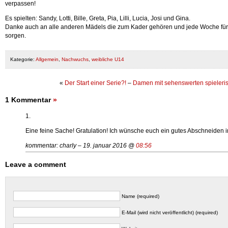
verpassen!
Es spielten: Sandy, Lotti, Bille, Greta, Pia, Lilli, Lucia, Josi und Gina.
Danke auch an alle anderen Mädels die zum Kader gehören und jede Woche für e
sorgen.
Kategorie:
Allgemein
,
Nachwuchs
,
weibliche U14
«
Der Start einer Serie?!
–
Damen mit sehenswerten spieleri
1 Kommentar
»
1.
Eine feine Sache! Gratulation! Ich wünsche euch ein gutes Abschneiden i
kommentar: charly – 19. januar 2016 @
08:56
Leave a comment
Name (required)
E-Mail (wird nicht veröffentlicht) (required)