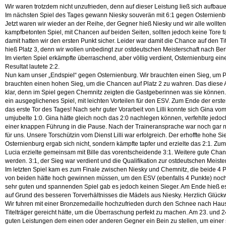
Wir waren trotzdem nicht unzufrieden, denn auf dieser Leistung ließ sich aufbau
Im nächsten Spiel des Tages gewann Niesky souverän mit 6:1 gegen Osternienb
Jetzt waren wir wieder an der Reihe, der Gegner hieß Niesky und wir alle wollt
kampfbetonten Spiel, mit Chancen auf beiden Seiten, sollten jedoch keine Tore f
damit hatten wir den ersten Punkt sicher. Leider war damit die Chance auf den Tit
hieß Platz 3, denn wir wollen unbedingt zur ostdeutschen Meisterschaft nach Berl
Im vierten Spiel erkämpfte überraschend, aber völlig verdient, Osternienburg e
Resultat lautete 2:2.
Nun kam unser „Endspiel“ gegen Osternienburg. Wir brauchten einen Sieg, um Pl
brauchten einen hohen Sieg, um die Chancen auf Platz 2 zu wahren. Das diese
klar, denn im Spiel gegen Chemnitz zeigten die Gastgeberinnen was sie können
ein ausgeglichenes Spiel, mit leichten Vorteilen für den ESV. Zum Ende der erste
das erste Tor des Tages! Nach sehr guter Vorarbeit von Lilli konnte sich Gina vo
umjubelte 1:0. Gina hätte gleich noch das 2:0 nachlegen können, verfehlte jedoc
einer knappen Führung in die Pause. Nach der Traineransprache war noch gar nic
für uns. Unsere Torschützin vom Dienst Lilli war erfolgreich. Der erhoffte hohe S
Osternienburg ergab sich nicht, sondern kämpfte tapfer und erzielte das 2:1. Zum
Lucia erzielte gemeinsam mit Bille das vorentscheidende 3:1. Weitere gute Chan
werden. 3:1, der Sieg war verdient und die Qualifikation zur ostdeutschen Meister
Im letzten Spiel kam es zum Finale zwischen Niesky und Chemnitz, die beide 4 P
von beiden hätte hoch gewinnen müssen, um den ESV (ebenfalls 4 Punkte) noch a
sehr guten und spannenden Spiel gab es jedoch keinen Sieger. Am Ende hieß 
auf Grund des besseren Torverhältnisses die Mädels aus Niesky. Herzlich Glück
Wir fuhren mit einer Bronzemedaille hochzufrieden durch den Schnee nach Hau
Titelträger gereicht hätte, um die Überraschung perfekt zu machen. Am 23. und 2
guten Leistungen dem einen oder anderen Gegner ein Bein zu stellen, um einer 