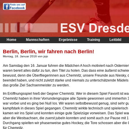
Home
Mannschaften
Ergebnisse
Training
Leitbild
Berlin, Berlin, wir fahren nach Berlin!
Montag, 18. Januar 2016 von jojo
Am Samstag den 16. Januar fuhren die Mädchen A hoch motiviert nach Osternie
waren bereit alles dafür zu tun, den Titel zu holen. Das dass eine äußerst schwie
bewusst, denn die Überfliegerinnen aus Chemnitz, unsere Freunde aus Niesky, die
beendet haben, und nicht zuletzt starke und niemals zu unterschätzende Mädels
das große Ziel Sachsenmeister zu werden.
Im Eröffnungsspiel hieß der Gegner Chemnitz. Wer in diesem Spiel Favorit ist wa
Chemnitz haben in ihrer Vorrundengruppe alle Spiele gewonnen und immerhin 38 
war vorbei und es ging bei Null los. Wir waren selbstbewusst genug, sind sehr gu
kampfstark in dieses Spiel gegangen. Chemnitz wirkte technisch und spielerisch
kamen wir ins Spiel und konnten einige gute Spielzüge vorweisen. Das Spiel wa
aber die Westsachsen, die zuerst jubeln konnten und somit auch zur Pause mit 1:
Durchgang spielten wir phasenweise gutes Hockey, die Tore schossen aber die 
für Chemnitz.