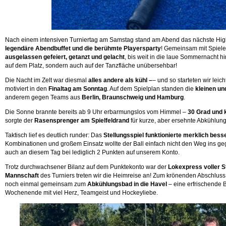
Nach einem intensiven Turniertag am Samstag stand am Abend das nächste Hig
legendäre Abendbuffet und die berühmte Playersparty
! Gemeinsam mit Spiele
ausgelassen gefeiert, getanzt und gelacht
, bis weit in die laue Sommernacht h
auf dem Platz, sondern auch auf der Tanzfläche unübersehbar!
Die Nacht im Zelt war diesmal
alles andere als kühl –
– und so starteten wir leic
motiviert in den
Finaltag am Sonntag
. Auf dem Spielplan standen die
kleinen un
anderem gegen Teams aus
Berlin, Braunschweig und Hamburg
.
Die Sonne brannte bereits ab 9 Uhr erbarmungslos vom Himmel –
30 Grad und k
sorgte der
Rasensprenger am Spielfeldrand
für kurze, aber ersehnte Abkühlun
Taktisch lief es deutlich runder: Das
Stellungsspiel funktionierte merklich bess
Kombinationen und großem Einsatz wollte der Ball einfach nicht den Weg ins geg
auch an diesem Tag bei lediglich 2 Punkten auf unserem Konto.
Trotz durchwachsener Bilanz auf dem Punktekonto war der
Lokexpress voller S
Mannschaft
des Turniers treten wir die Heimreise an! Zum krönenden Abschlus
noch einmal gemeinsam zum
Abkühlungsbad in die Havel
– eine erfrischende B
Wochenende mit viel Herz, Teamgeist und Hockeyliebe.