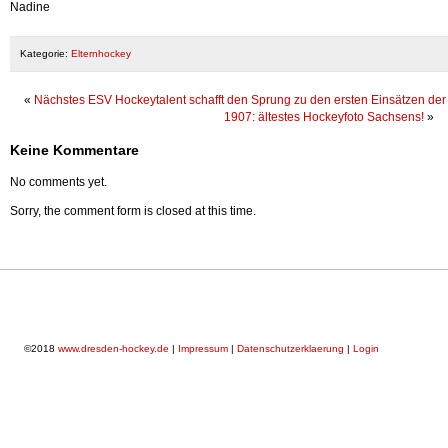
Nadine
Kategorie:
Elternhockey
«
Nächstes ESV Hockeytalent schafft den Sprung zu den ersten Einsätzen de
1907: ältestes Hockeyfoto Sachsens!
»
Keine Kommentare
No comments yet.
Sorry, the comment form is closed at this time.
©2018
www.dresden-hockey.de
|
Impressum
|
Datenschutzerklaerung
|
Login