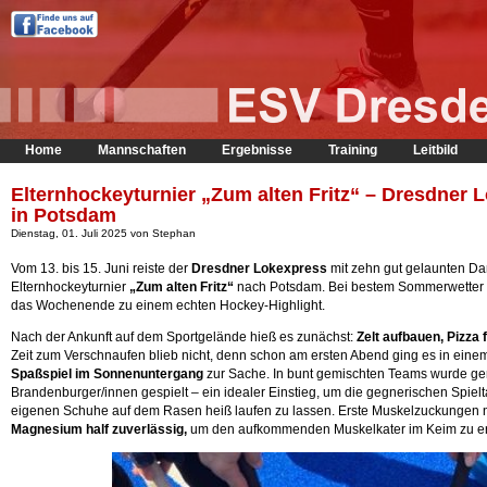
Home
Mannschaften
Ergebnisse
Training
Leitbild
Elternhockeyturnier „Zum alten Fritz“ – Dresdner
in Potsdam
Dienstag, 01. Juli 2025 von Stephan
Vom 13. bis 15. Juni reiste der
Dresdner Lokexpress
mit zehn gut gelaunten D
Elternhockeyturnier
„Zum alten Fritz“
nach Potsdam. Bei bestem Sommerwetter 
das Wochenende zu einem echten Hockey-Highlight.
Nach der Ankunft auf dem Sportgelände hieß es zunächst:
Zelt aufbauen, Pizza
Zeit zum Verschnaufen blieb nicht, denn schon am ersten Abend ging es in eine
Spaßspiel im Sonnenuntergang
zur Sache. In bunt gemischten Teams wurde g
Brandenburger/innen gespielt – ein idealer Einstieg, um die gegnerischen Spielt
eigenen Schuhe auf dem Rasen heiß laufen zu lassen. Erste Muskelzuckungen 
Magnesium half zuverlässig,
um den aufkommenden Muskelkater im Keim zu er