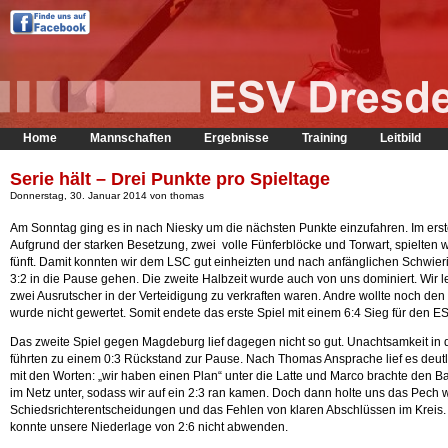
Home
Mannschaften
Ergebnisse
Training
Leitbild
Serie hält – Drei Punkte pro Spieltage
Donnerstag, 30. Januar 2014 von thomas
Am Sonntag ging es in nach Niesky um die nächsten Punkte einzufahren. Im ers
Aufgrund der starken Besetzung, zwei volle Fünferblöcke und Torwart, spielten 
fünft. Damit konnten wir dem LSC gut einheizten und nach anfänglichen Schwier
3:2 in die Pause gehen. Die zweite Halbzeit wurde auch von uns dominiert. Wir 
zwei Ausrutscher in der Verteidigung zu verkraften waren. Andre wollte noch den 
wurde nicht gewertet. Somit endete das erste Spiel mit einem 6:4 Sieg für den E
Das zweite Spiel gegen Magdeburg lief dagegen nicht so gut. Unachtsamkeit in 
führten zu einem 0:3 Rückstand zur Pause. Nach Thomas Ansprache lief es deutl
mit den Worten: „wir haben einen Plan“ unter die Latte und Marco brachte den Ba
im Netz unter, sodass wir auf ein 2:3 ran kamen. Doch dann holte uns das Pech wi
Schiedsrichterentscheidungen und das Fehlen von klaren Abschlüssen im Kreis
konnte unsere Niederlage von 2:6 nicht abwenden.