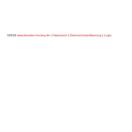
©2018
www.dresden-hockey.de
|
Impressum
|
Datenschutzerklaerung
|
Login