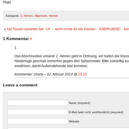
Plabi
Kategorie:
2. Herren
,
Allgemein
,
Herren
«
Auf Touren kommen bei -14° – wohl nichts für die Damen
–
ENDRUNDE! – kommt 
1 Kommentar
»
1.
Das Abschneiden unserer 2. Herren geht in Ordnung, wir halten die Klass
Niederlage geschah immerhin gegen den Spitzenreiter. Bitte zukünftig
erwähnen, damit Außenstehende klar kommen.
kommentar: charly – 02. februar 2014 @
15:15
Leave a comment
Name (required)
E-Mail (wird nicht veröffentlicht) (required)
Website